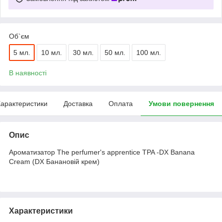
Об`єм
5 мл.
10 мл.
30 мл.
50 мл.
100 мл.
В наявності
арактеристики
Доставка
Оплата
Умови повернення
Опис
Ароматизатор The perfumer's apprentice TPA -DX Banana
Cream (DX Банановій крем)
Характеристики