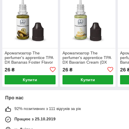
Ароматизатор The
Ароматизатор The
Аром
perfumer's apprentice TPA
perfumer's apprentice TPA
perf
DX Bananas Foster Flavor
DX Bavarian Cream (DX
Bana
(DX Банановий фостер)
Баварський крем)
(Бан
26
26
26
₴
₴
Купити
Купити
Про нас
92% позитивних з 111 відгуків за рік
Працює з 25.10.2019