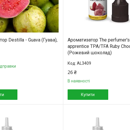
ор Destilla - Guava (Гуава),
Ароматизатор The perfumer's
apprentice TPA/TFA Ruby Cho
(Рожевий шоколад)
AL3409
ідправки
26 ₴
В наявності
ти
Купити