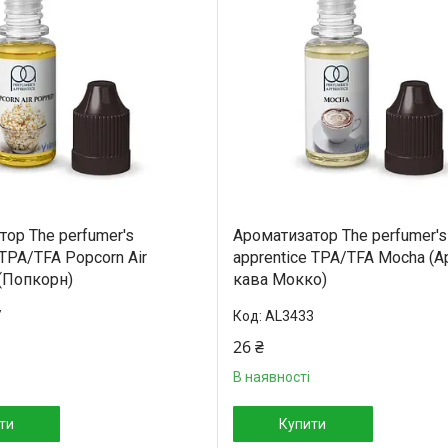
ор The perfumer's
Ароматизатор The perfumer's
 TPA/TFA Popcorn Air
apprentice TPA/TFA Mocha (
 (Попкорн)
кава Мокко)
7
AL3433
26 ₴
В наявності
ти
Купити