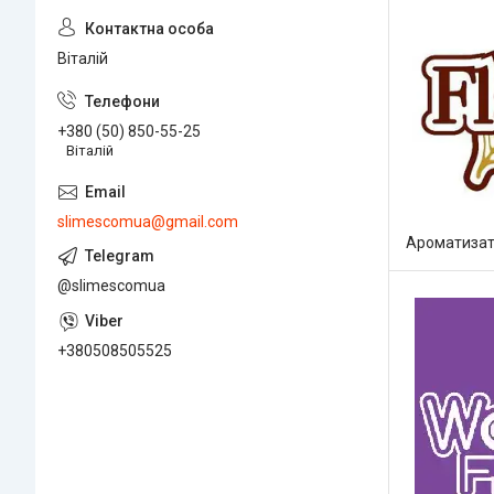
Віталій
+380 (50) 850-55-25
Віталій
slimescomua@gmail.com
Ароматизат
@slimescomua
+380508505525