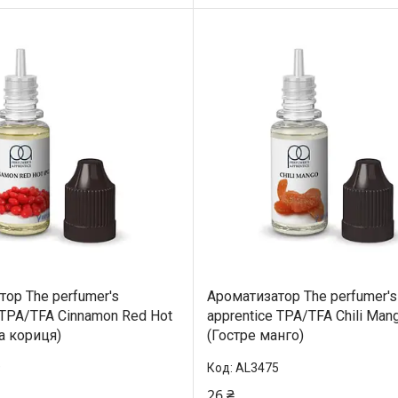
ор The perfumer's
Ароматизатор The perfumer's
 TPA/TFA Cinnamon Red Hot
apprentice TPA/TFA Chili Man
а кориця)
(Гостре манго)
9
AL3475
26 ₴