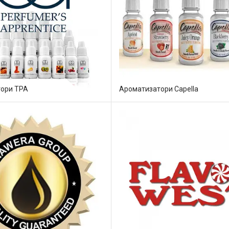
ори TPA
Ароматизатори Capella