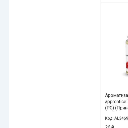
Ароматизат
apprentice
(PG) (Прян
AL346
26 ₴