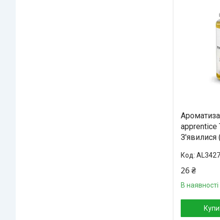
Ароматизат
apprentice
З'явилися
AL342
26 ₴
В наявності
Купи