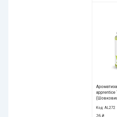
Ароматизат
apprentice
(Шовкови
AL272
26 ₴