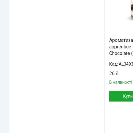
Ароматизат
apprentice
Chocolate
AL349
26 ₴
В наявності
Купи