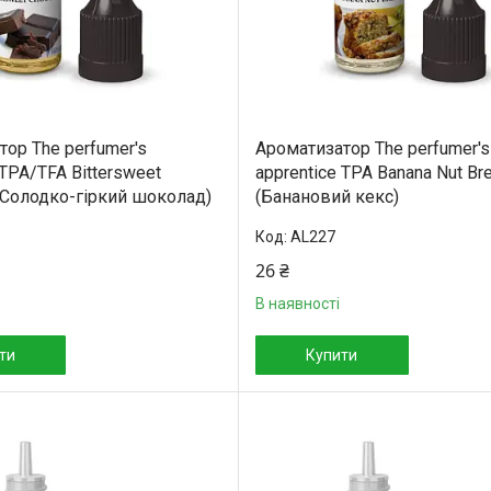
ор The perfumer's
Ароматизатор The perfumer's
 TPA/TFA Bittersweet
apprentice TPA Banana Nut Bre
 (Солодко-гіркий шоколад)
(Банановий кекс)
3
AL227
26 ₴
В наявності
ти
Купити