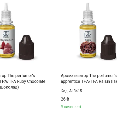
ор The perfumer's
Ароматизатор The perfumer's
 TPA/TFA Ruby Chocolate
apprentice TPA/TFA Raisin (І
 шоколад)
AL3415
9
26 ₴
В наявності