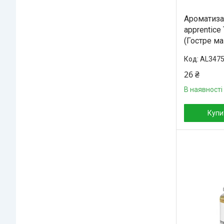
Ароматизат
apprentice
(Гостре ма
AL347
26 ₴
В наявності
Купи