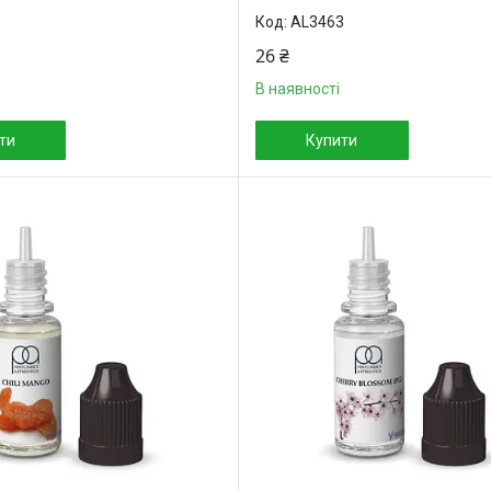
3
AL3463
26 ₴
В наявності
ти
Купити