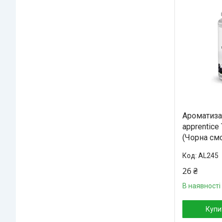
Ароматизат
apprentice 
(Чорна см
AL245
26 ₴
В наявності
Купи