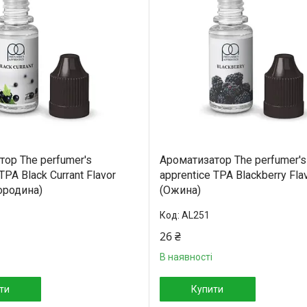
ор The perfumer's
Ароматизатор The perfumer's
TPA Black Currant Flavor
apprentice TPA Blackberry Fla
ородина)
(Ожина)
AL251
26 ₴
В наявності
ти
Купити