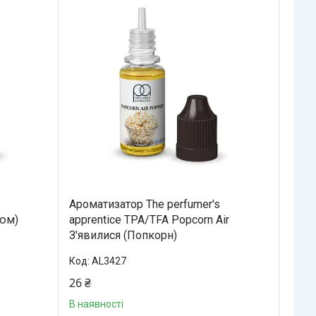
Ароматизатор The perfumer's
зюм)
apprentice TPA/TFA Popcorn Air
З'явилися (Попкорн)
AL3427
26 ₴
В наявності