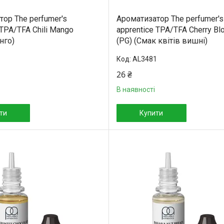
ор The perfumer's
Ароматизатор The perfumer's
 TPA/TFA Chili Mango
apprentice TPA/TFA Cherry B
нго)
(PG) (Смак квітів вишні)
5
AL3481
26 ₴
В наявності
ти
Купити