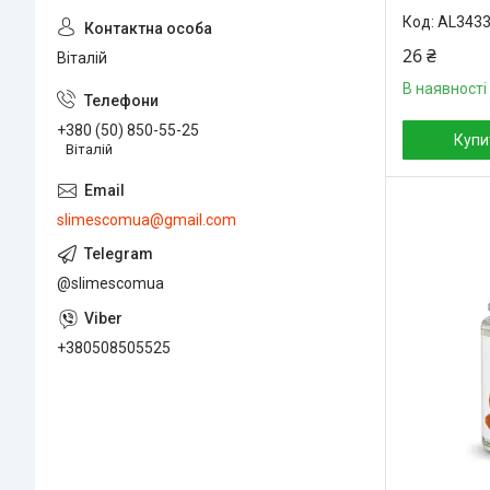
AL343
26 ₴
Віталій
В наявності
+380 (50) 850-55-25
Купи
Віталій
slimescomua@gmail.com
@slimescomua
+380508505525