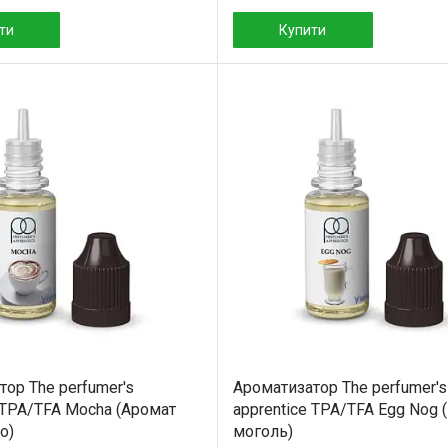
ти
Купити
ор The perfumer's
Ароматизатор The perfumer's
 TPA/TFA Mocha (Аромат
apprentice TPA/TFA Egg Nog 
о)
моголь)