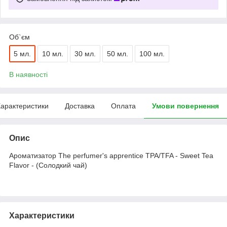
Об`єм
5 мл.
10 мл.
30 мл.
50 мл.
100 мл.
В наявності
арактеристики
Доставка
Оплата
Умови повернення
Опис
Ароматизатор The perfumer's apprentice TPA/TFA - Sweet Tea
Flavor - (Солодкий чай)
Характеристики