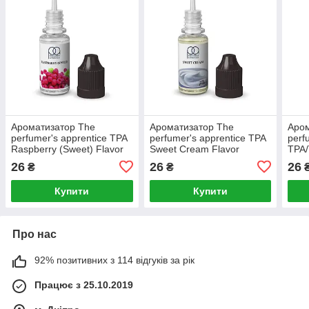
Ароматизатор The
Ароматизатор The
Аром
perfumer's apprentice TPA
perfumer's apprentice TPA
perf
Raspberry (Sweet) Flavor
Sweet Cream Flavor
TPA/
(Солодка малина)
(Солодкий крем)
(Мол
26
26
26
₴
₴
спец
Купити
Купити
Про нас
92% позитивних з 114 відгуків за рік
Працює з 25.10.2019