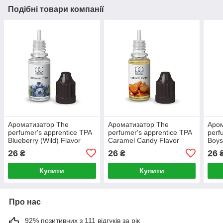
Подібні товари компанії
Ароматизатор The
Ароматизатор The
Аром
perfumer's apprentice TPA
perfumer's apprentice TPA
perf
Blueberry (Wild) Flavor
Caramel Candy Flavor
Boys
(Чорниця (Дика))
(Карамельна цукерочка)
(Шов
26
26
26
₴
₴
Купити
Купити
Про нас
92% позитивних з 111 відгуків за рік