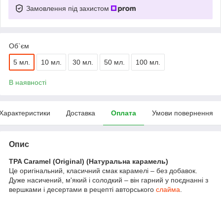
Замовлення під захистом
Об`єм
5 мл.
10 мл.
30 мл.
50 мл.
100 мл.
В наявності
Характеристики
Доставка
Оплата
Умови повернення
Опис
TPA Caramel (Original) (Натуральна карамель)
Це оригінальний, класичний смак карамелі – без добавок.
Дуже насичений, м'який і солодкий – він гарний у поєднанні з
вершками і десертами в рецепті авторського
слайма
.