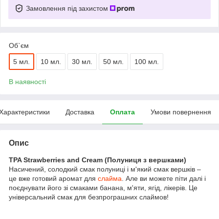
Замовлення під захистом
Об`єм
5 мл.
10 мл.
30 мл.
50 мл.
100 мл.
В наявності
Характеристики
Доставка
Оплата
Умови повернення
Опис
TPA Strawberries and Cream (Полуниця з вершками)
Насичений, солодкий смак полуниці і м'який смак вершків –
це вже готовий аромат для
слайма
. Але ви можете піти далі і
поєднувати його зі смаками банана, м'яти, ягід, лікерів. Це
універсальний смак для безпрограшних слаймов!