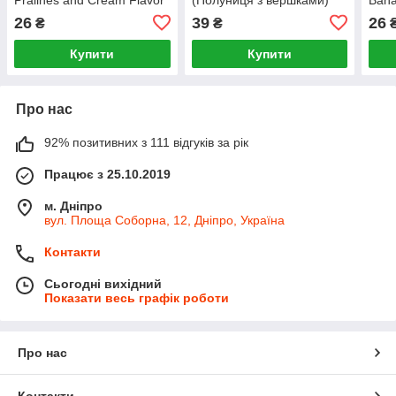
(Пралине и крем)
(Бан
26
39
26
₴
₴
Купити
Купити
Про нас
92% позитивних з 111 відгуків за рік
Працює з 25.10.2019
м. Дніпро
вул. Площа Соборна, 12, Дніпро, Україна
Контакти
Сьогодні вихідний
Показати весь графік роботи
Про нас
Контакти