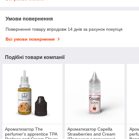
Умови повернення
Повернення товару впродовж 14 днів за рахунок покупця
Всі умови повернення
Подібні товари компанії
Ароматизатор The
Ароматизатор Capella
Аром
perfumer's apprentice TPA
Strawberries and Cream
perf
Pralines and Cream Flavor
(Полуниця з вершками)
Bana