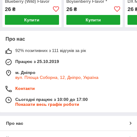
Blueberry (Wild) Flavor
Boysenberry Flavor *
DX M
(Чорниця (Дика))
(Шовковиця)
(DX 
26
26
26
₴
₴
Купити
Купити
Про нас
92% позитивних з 111 відгуків за рік
Працює з 25.10.2019
м. Дніпро
вул. Площа Соборна, 12, Дніпро, Україна
Контакти
Сьогодні працює з 10:00 до 17:00
Показати весь графік роботи
Про нас