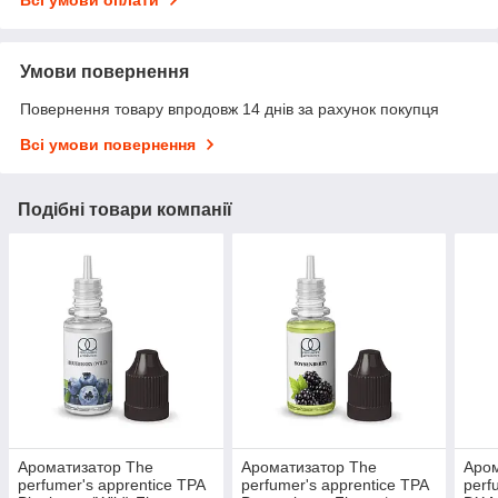
Всі умови оплати
Умови повернення
Повернення товару впродовж 14 днів за рахунок покупця
Всі умови повернення
Подібні товари компанії
Ароматизатор The
Ароматизатор The
Аром
perfumer's apprentice TPA
perfumer's apprentice TPA
perf