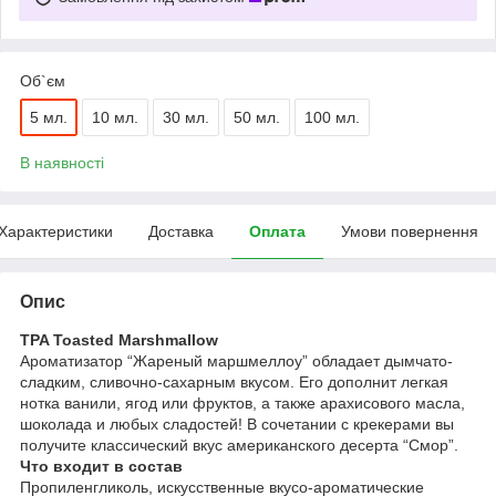
Об`єм
5 мл.
10 мл.
30 мл.
50 мл.
100 мл.
В наявності
Характеристики
Доставка
Оплата
Умови повернення
Опис
TPA Toasted Marshmallow
Ароматизатор “Жареный маршмеллоу” обладает дымчато-
сладким, сливочно-сахарным вкусом. Его дополнит легкая
нотка ванили, ягод или фруктов, а также арахисового масла,
шоколада и любых сладостей! В сочетании с крекерами вы
получите классический вкус американского десерта “Смор”.
Что входит в состав
Пропиленгликоль, искусственные вкусо-ароматические