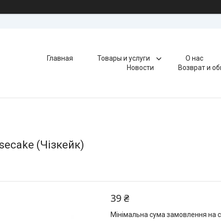
Главная
Товары и услуги
О нас
Новости
Возврат и о
secake (Чізкейк)
39 ₴
Мінімальна сума замовлення на с