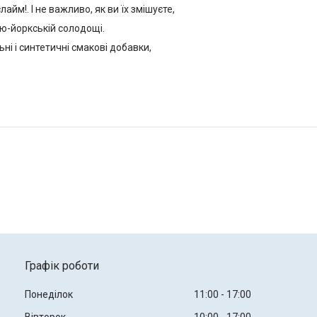
йм!. І не важливо, як ви їх змішуєте,
ю-йоркській солодощі.
ні і синтетичні смакові добавки,
Графік роботи
Понеділок
11:00
17:00
Вівторок
10:00
17:00