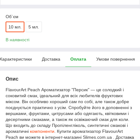
Об`єм
10 мл.
5 мл.
В наявності
Характеристики
Доставка
Оплата
Умови повернення
Опис
FlavourArt Peach Ароматизатор "Персик" — це солодкий і
соковитий смак, ідеальний для всіх любителів фруктових
міксом. Він особливо хороший сам по собі, але також добре
поєднується практично з усім. Спробуйте його в доповненні з
вершками, фруктами, цитрусами або одягають, квітковими і
десертними смаками, а також як освіжаючий смак для коли.
Що входить до складу Пропіленгліколь, синтетичні смакові і
ароматичні
компоненти
. Купити ароматизатор FlavourArt
Peach ви можете в інтернет-магазині Slimes.com.ua . Доставка