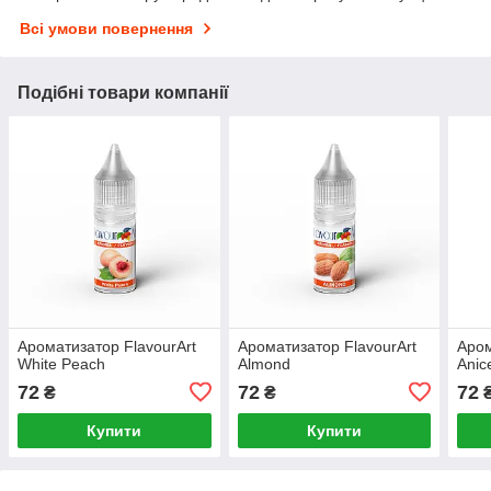
Всі умови повернення
Подібні товари компанії
Ароматизатор FlavourArt
Ароматизатор FlavourArt
Аром
White Peach
Almond
Anic
72
72
72
₴
₴
Купити
Купити