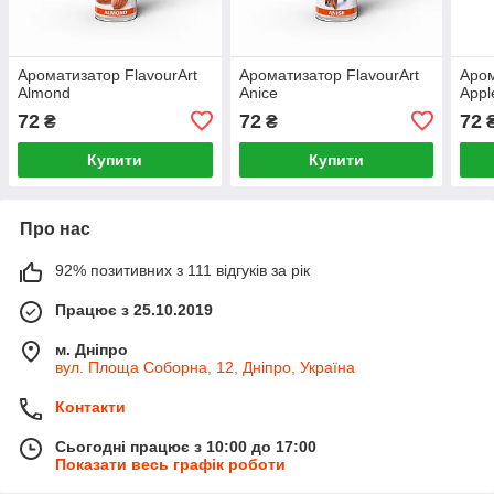
Ароматизатор FlavourArt
Ароматизатор FlavourArt
Аром
Almond
Anice
Appl
72
72
72
₴
₴
Купити
Купити
Про нас
92% позитивних з 111 відгуків за рік
Працює з 25.10.2019
м. Дніпро
вул. Площа Соборна, 12, Дніпро, Україна
Контакти
Сьогодні працює з 10:00 до 17:00
Показати весь графік роботи