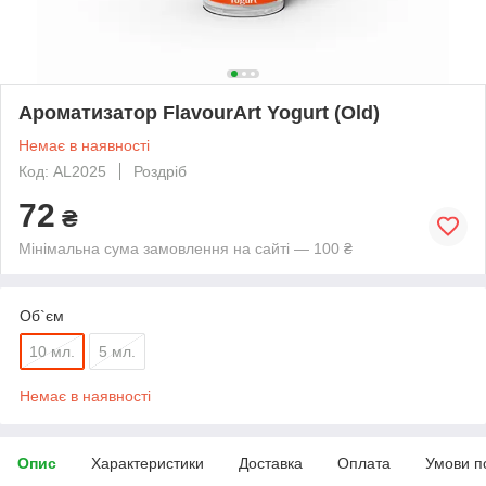
Ароматизатор FlavourArt Yogurt (Old)
Немає в наявності
Код: AL2025
Роздріб
72
₴
Мінімальна сума замовлення на сайті — 100 ₴
Об`єм
10 мл.
5 мл.
Немає в наявності
Опис
Характеристики
Доставка
Оплата
Умови п