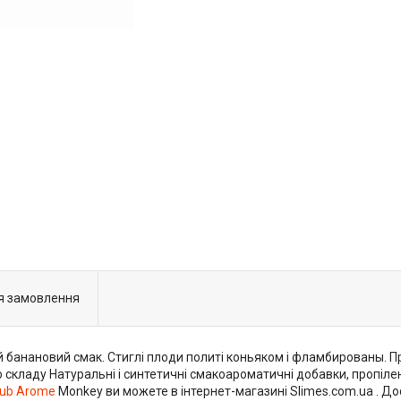
я замовлення
банановий смак. Стиглі плоди политі коньяком і фламбированы. Пр
 до складу Натуральні і синтетичні смакоароматичні добавки, пропіл
lub Arome
Monkey ви можете в інтернет-магазині Slimes.com.ua . Дос