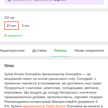
Об`єм
10 мл.
5 мл.
В наявності
Характеристики
Доставка
Оплата
Умови повернення
Опис
Solub Arome Grenadine Ароматизатор Grenadine — це
вишуканий сироп на основі гранатового соку. Солодкий, з
приємною терпкістю в послевкусии, він доповнить інші смаки.
Поєднується з напоями, алкоголем, солодощами, випічкою,
морозивом. Що входить до складу Натуральні і синтетичні
смакоароматичні добавки, пропіленгліколь, харчової гліцерин.
Рекомендована концентрація Використовуйте дозування 4-
5%. Купити
ароматизатор Solub Arome
Grenadine ви можете в