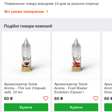
Повернення товару впродовж 14 днів за рахунок покупця
Всі умови повернення
Подібні товари компанії
Ароматизатор Solub
Ароматизатор Solub
Аром
Arome - Thé noir (Чорний
Arome - Fred Master
Arom
чай), 10 мл
Evolution (Гранат і
біло
журавлина), 10 мл
смор
60
60
60
₴
₴
Купити
Купити