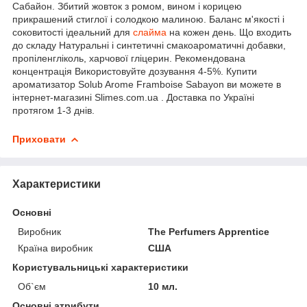
Сабайон. Збитий жовток з ромом, вином і корицею
прикрашений стиглої і солодкою малиною. Баланс м'якості і
соковитості ідеальний для
слайма
на кожен день. Що входить
до складу Натуральні і синтетичні смакоароматичні добавки,
пропіленгліколь, харчової гліцерин. Рекомендована
концентрація Використовуйте дозування 4-5%. Купити
ароматизатор Solub Arome Framboise Sabayon ви можете в
інтернет-магазині Slimes.com.ua . Доставка по Україні
протягом 1-3 днів.
Приховати
Характеристики
Основні
Виробник
The Perfumers Apprentice
Країна виробник
США
Користувальницькі характеристики
Об`єм
10 мл.
Основні атрибути