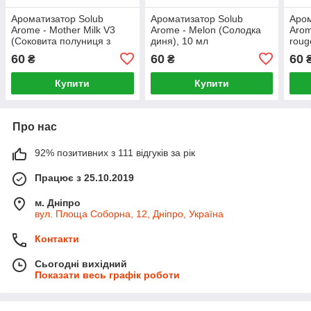
Ароматизатор Solub
Ароматизатор Solub
Аром
Arome - Mother Milk V3
Arome - Melon (Солодка
Arom
(Соковита полуниця з
диня), 10 мл
roug
ванільним морозивом), 10
пирі
60
60
60
₴
₴
мл
Купити
Купити
Про нас
92% позитивних з 111 відгуків за рік
Працює з 25.10.2019
м. Дніпро
вул. Площа Соборна, 12, Дніпро, Україна
Контакти
Сьогодні вихідний
Показати весь графік роботи