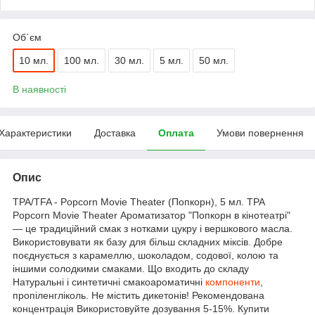
Об`єм
10 мл.
100 мл.
30 мл.
5 мл.
50 мл.
В наявності
Характеристики
Доставка
Оплата
Умови повернення
Опис
TPA/TFA - Popcorn Movie Theater (Попкорн), 5 мл. TPA
Popcorn Movie Theater Ароматизатор "Попкорн в кінотеатрі"
— це традиційний смак з нотками цукру і вершкового масла.
Використовувати як базу для більш складних міксів. Добре
поєднується з карамеллю, шоколадом, содової, колою та
іншими солодкими смаками. Що входить до складу
Натуральні і синтетичні смакоароматичні
компоненти
,
пропіленгліколь. Не містить дикетонів! Рекомендована
концентрація Використовуйте дозування 5-15%. Купити