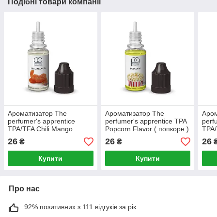
Подібні товари компанії
Ароматизатор The
Ароматизатор The
Аром
perfumer's apprentice
perfumer's apprentice TPA
perf
TPA/TFA Chili Mango
Popcorn Flavor ( попкорн )
TPA/
(Гостре манго)
26
26
26
₴
₴
Купити
Купити
Про нас
92% позитивних з 111 відгуків за рік