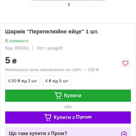
Шармік "Перепелюйне яйце" 1 шт.
В наявності
Код: RW261
Опт і роздріб
5
₴
Мінімальна сума замовлення на сайті — 100 ₴
4,50 ₴
від 3 шт.
4 ₴
від 6 шт.
Купити
або
Купити з
Що таке купити з Пром?