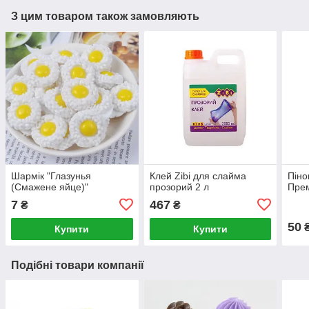
З цим товаром також замовляють
Шармік "Глазунья
Клей Zibi для слайма
Піно
(Смажене яйце)"
прозорий 2 л
Прем
7
467
₴
₴
50
Купити
Купити
Подібні товари компанії