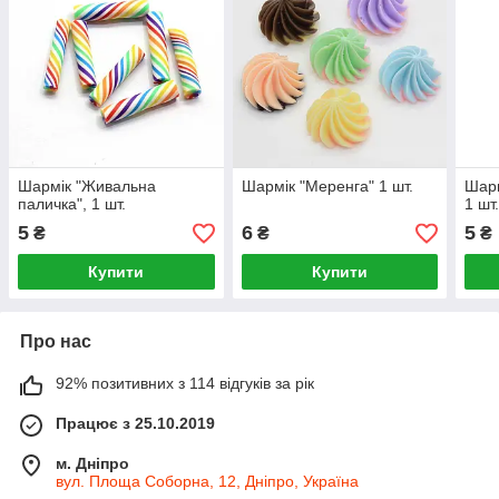
Шармік "Живальна
Шармік "Меренга" 1 шт.
Шарм
паличка", 1 шт.
1 шт
5
6
5
₴
₴
₴
Купити
Купити
Про нас
92% позитивних з 114 відгуків за рік
Працює з 25.10.2019
м. Дніпро
вул. Площа Соборна, 12, Дніпро, Україна