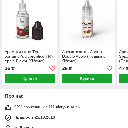
Ароматизатор The
Ароматизатор Capella
Аром
perfumer's apprentice TPA
Double Apple (Подвійне
Spic
Apple Flavor (Яблуко)
Яблуко)
(Пря
26
39
47
₴
₴
Купити
Купити
Про нас
92% позитивних з 111 відгуків за рік
Працює з 25.10.2019
м. Дніпро