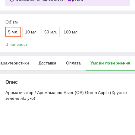
Об`єм
5 мл.
10 мл.
50 мл.
100 мл.
В наявності
арактеристики
Доставка
Оплата
Умови повернення
Опис
Ароматизатор / Аромамасло River (OS) Green Apple (Хрустке
зелене яблуко)