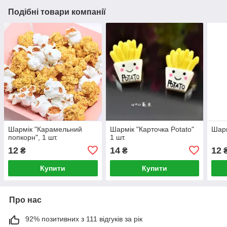
Подібні товари компанії
Шармік "Карамельний
Шармік "Карточка Potato"
Шарм
попкорн", 1 шт.
1 шт.
12
14
12
₴
₴
Купити
Купити
Про нас
92% позитивних з 111 відгуків за рік