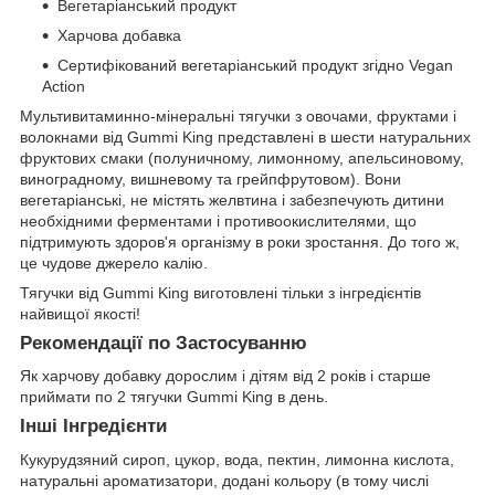
Вегетаріанський продукт
Харчова добавка
Сертифікований вегетаріанський продукт згідно Vegan
Action
Мультивитаминно-мінеральні тягучки з овочами, фруктами і
волокнами від Gummi King представлені в шести натуральних
фруктових смаки (полуничному, лимонному, апельсиновому,
виноградному, вишневому та грейпфрутовом). Вони
вегетаріанські, не містять желвтина і забезпечують дитини
необхідними ферментами і противоокислителями, що
підтримують здоров'я організму в роки зростання. До того ж,
це чудове джерело калію.
Тягучки від Gummi King виготовлені тільки з інгредієнтів
найвищої якості!
Рекомендації по Застосуванню
Як харчову добавку дорослим і дітям від 2 років і старше
приймати по 2 тягучки Gummi King в день.
Інші Інгредієнти
Кукурудзяний сироп, цукор, вода, пектин, лимонна кислота,
натуральні ароматизатори, додані кольору (в тому числі