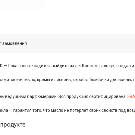
я замовлення
RC
— Пока солнце садится, выйдите из летКостюм, галстук, сандал 
.
ами: свечи, мыло, кремы и лосьоны, скрабы, бомбочки для ванны,
зданы ведущими парфюмерами. Вся продукция сертифицирована
IFR
екла — гарантия того, что масло не потеряет своих свойств под в
продукте