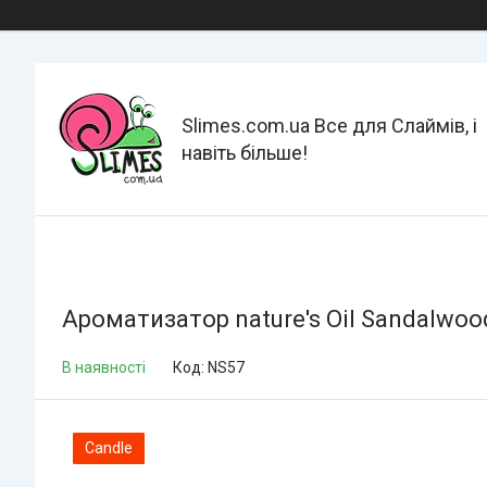
Slimes.com.ua Все для Слаймів, і
навіть більше!
Ароматизатор nature's Oil Sandalwo
В наявності
Код:
NS57
Candle