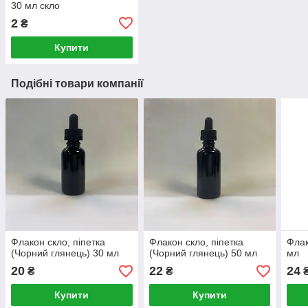
30 мл скло
2
₴
Купити
Подібні товари компанії
Флакон скло, піпетка
Флакон скло, піпетка
Флак
(Чорний глянець) 30 мл
(Чорний глянець) 50 мл
мл
20
22
24
₴
₴
Купити
Купити