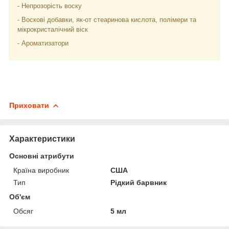
- Непрозорість воску
- Воскові добавки, як-от стеаринова кислота, полімери та
мікрокристалічний віск
- Ароматизатори
Приховати
Характеристики
Основні атрибути
Країна виробник
США
Тип
Рідкий барвник
Об'єм
Обсяг
5 мл