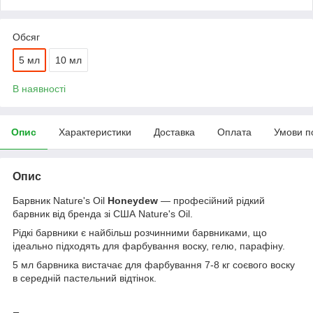
Обсяг
5 мл
10 мл
В наявності
Опис
Характеристики
Доставка
Оплата
Умови п
Опис
Барвник Nature's Oil
Honeydew
— професійний рідкий
барвник від бренда зі США Nature's Oil.
Рідкі барвники є найбільш розчинними барвниками, що
ідеально підходять для фарбування воску, гелю, парафіну.
5 мл барвника вистачає для фарбування 7-8 кг соєвого воску
в середній пастельний відтінок.