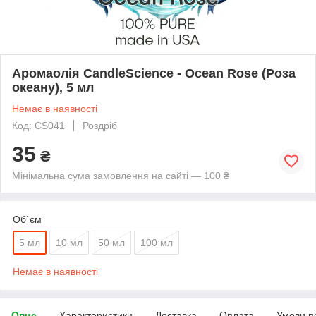
Аромаолія CandleScience - Ocean Rose (Роза
океану), 5 мл
Немає в наявності
Код: CS041
Роздріб
35
₴
Мінімальна сума замовлення на сайті — 100 ₴
Об`єм
5 мл
10 мл
50 мл
100 мл
Немає в наявності
Опис
Характеристики
Доставка
Оплата
Умови п