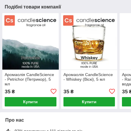
Подібні товари компанії
Аромаолія CandleScience
Аромаолія CandleScience
Аром
- Petrichor (Петрикор), 5
- Whiskey (Віскі), 5 мл
- Ra
мл
вода
35
35
35
₴
₴
Купити
Купити
Про нас
92% позитивних з 111 відгуків за рік