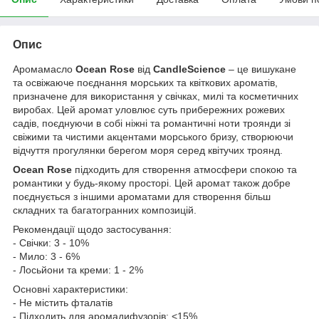
Опис
Аромамасло
Ocean Rose
від
CandleScience
– це вишукане
та освіжаюче поєднання морських та квіткових ароматів,
призначене для використання у свічках, милі та косметичних
виробах. Цей аромат уловлює суть прибережних рожевих
садів, поєднуючи в собі ніжні та романтичні ноти троянди зі
свіжими та чистими акцентами морського бризу, створюючи
відчуття прогулянки берегом моря серед квітучих троянд.
Ocean Rose
підходить для створення атмосфери спокою та
романтики у будь-якому просторі. Цей аромат також добре
поєднується з іншими ароматами для створення більш
складних та багатогранних композицій.
Рекомендації щодо застосування:
- Свічки: 3 - 10%
- Мило: 3 - 6%
- Лосьйони та креми: 1 - 2%
Основні характеристики:
- Не містить фталатів
- Підходить для аромадифузорів: <15%