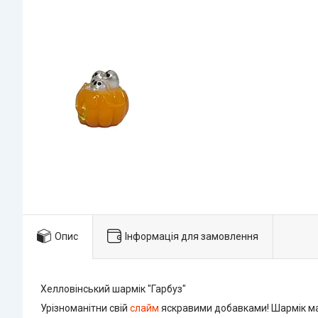
Опис
Інформація для замовлення
Хелловінський шармік "Гарбуз"
Урізноманітни свій
слайм
яскравими добавками! Шармік має 