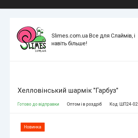
Slimes.com.ua Все для Слаймів, і
навіть більше!
Хелловінський шармік "Гарбуз"
Готово до відправки
Оптом і в роздріб
Код:
ШП24-02
Новинка