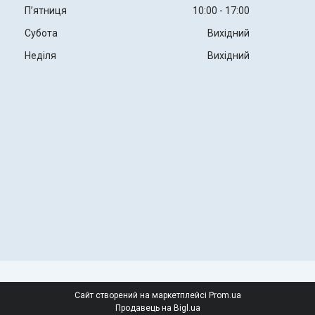
Пʼятниця
10:00
17:00
Субота
Вихідний
Неділя
Вихідний
Сайт створений на маркетплейсі
Prom.ua
Продавець на Bigl.ua