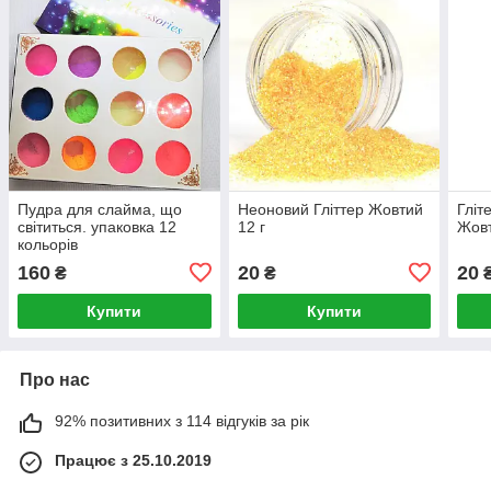
Пудра для слайма, що
Неоновий Гліттер Жовтий
Гліт
світиться. упаковка 12
12 г
Жовт
кольорів
160
20
20
₴
₴
Купити
Купити
Про нас
92% позитивних з 114 відгуків за рік
Працює з 25.10.2019