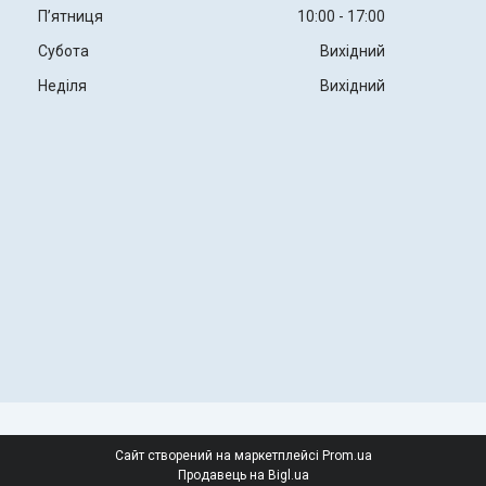
Пʼятниця
10:00
17:00
Субота
Вихідний
Неділя
Вихідний
Сайт створений на маркетплейсі
Prom.ua
Продавець на Bigl.ua