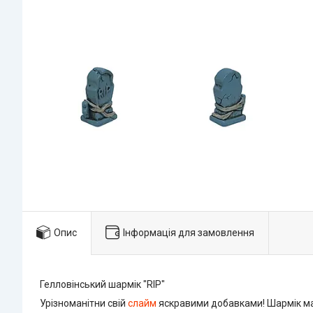
Опис
Інформація для замовлення
Гелловінський шармік "RIP"
Урізноманітни свій
слайм
яскравими добавками! Шармік має 