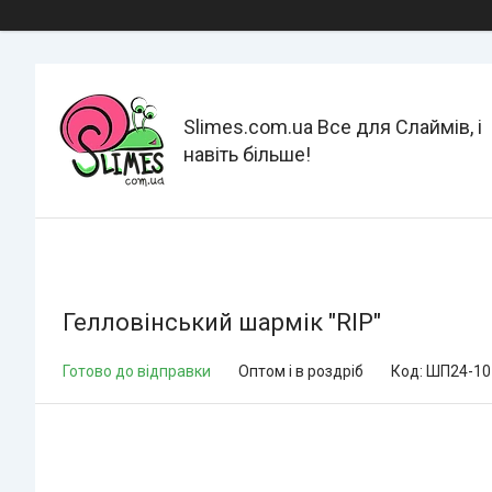
Slimes.com.ua Все для Слаймів, і
навіть більше!
Гелловінський шармік "RIP"
Готово до відправки
Оптом і в роздріб
Код:
ШП24-10