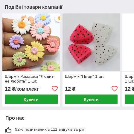
Подібні товари компанії
Шармік Ромашка "Людит-
Шармік "Пітая" 1 шт.
Шарм
не любить" 1 шт.
1 шт
12
12
12
₴/комплект
₴
Купити
Купити
Про нас
92% позитивних з 111 відгуків за рік