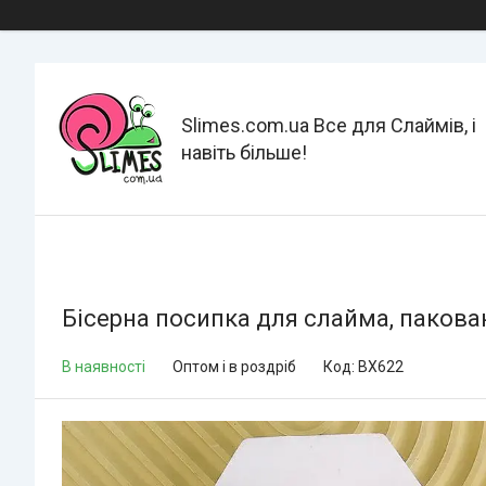
Slimes.com.ua Все для Слаймів, і
навіть більше!
Бісерна посипка для слайма, пакова
В наявності
Оптом і в роздріб
Код:
BX622