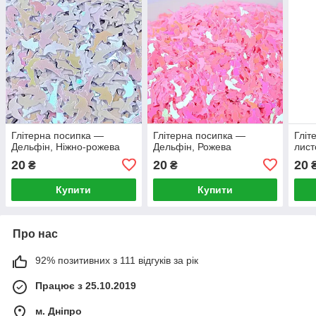
Глітерна посипка —
Глітерна посипка —
Гліт
Дельфін, Ніжно-рожева
Дельфін, Рожева
лист
20
20
20
₴
₴
Купити
Купити
Про нас
92% позитивних з 111 відгуків за рік
Працює з 25.10.2019
м. Дніпро