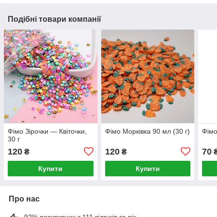
Подібні товари компанії
Фімо Зірочки — Квіточки,
Фімо Морківка 90 мл (30 г)
Фімо
30 г
120
120
70
₴
₴
Купити
Купити
Про нас
92% позитивних з 111 відгуків за рік