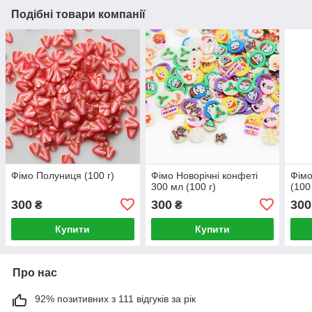
Подібні товари компанії
Фімо Полуниця (100 г)
Фімо Новорічні конфеті
Фімо
300 мл (100 г)
(100 
300
300
300
₴
₴
Купити
Купити
Про нас
92% позитивних з 111 відгуків за рік