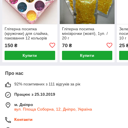
Глітерна посипка
Глітерна посипка
Зеле
(кружочки) для слайма,
мінізірочки (жовті), 1уп. /
поси
паковання 12 кольорів
20 г
10 г
150
70
25
₴
₴
Купити
Купити
Про нас
92% позитивних з 111 відгуків за рік
Працює з 25.10.2019
м. Дніпро
вул. Площа Соборна, 12, Дніпро, Україна
Контакти